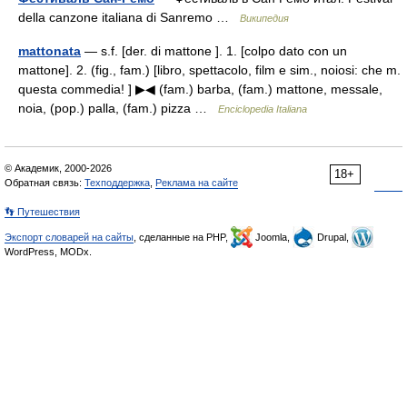
della canzone italiana di Sanremo …
Википедия
mattonata
— s.f. [der. di mattone ]. 1. [colpo dato con un
mattone]. 2. (fig., fam.) [libro, spettacolo, film e sim., noiosi: che m.
questa commedia! ] ▶◀ (fam.) barba, (fam.) mattone, messale,
noia, (pop.) palla, (fam.) pizza …
Enciclopedia Italiana
© Академик, 2000-2026
18+
Обратная связь:
Техподдержка
,
Реклама на сайте
👣 Путешествия
Экспорт словарей на сайты
, сделанные на PHP,
Joomla,
Drupal,
WordPress, MODx.