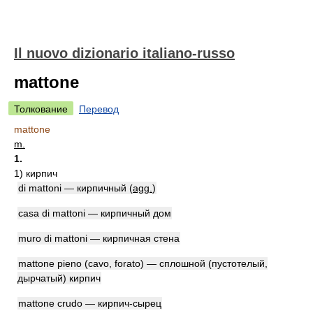
Il nuovo dizionario italiano-russo
mattone
Толкование
Перевод
mattone
m.
1.
1)
кирпич
di mattoni — кирпичный (
agg.
)
casa di mattoni — кирпичный дом
muro di mattoni — кирпичная стена
mattone pieno (cavo, forato) — сплошной (пустотелый,
дырчатый) кирпич
mattone crudo — кирпич-сырец