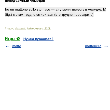
неподъёмный чемодан
ho un mattone sullo stomaco — a) у меня тяжесть в желудке; b)
(
fig.
) с этим трудно смириться (это трудно переварить)
Il nuovo dizionario italiano-russo
.
2011
.
Игры ⚽
Нужна курсовая?
matto
mattonella