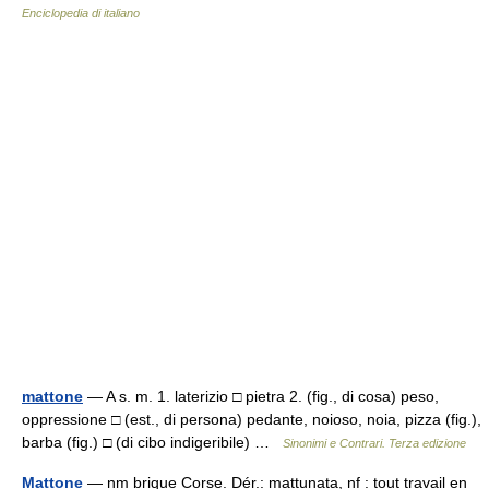
Enciclopedia di italiano
mattone
— A s. m. 1. laterizio □ pietra 2. (fig., di cosa) peso,
oppressione □ (est., di persona) pedante, noioso, noia, pizza (fig.),
barba (fig.) □ (di cibo indigeribile) …
Sinonimi e Contrari. Terza edizione
Mattone
— nm brique Corse. Dér.: mattunata, nf : tout travail en