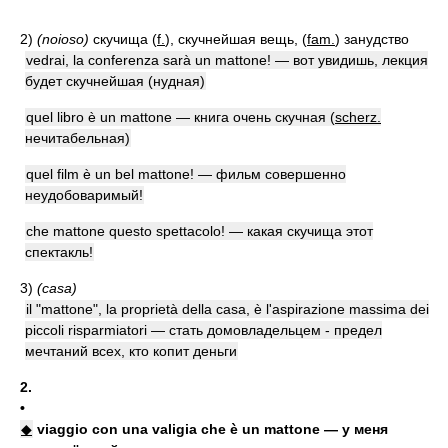
2)
(noioso)
скучища (
f.
), скучнейшая вещь, (
fam.
) занудство
vedrai, la conferenza sarà un mattone! — вот увидишь, лекция
будет скучнейшая (нудная)
quel libro è un mattone — книга очень скучная (
scherz.
нечитабельная)
quel film è un bel mattone! — фильм совершенно
неудобоваримый!
che mattone questo spettacolo! — какая скучища этот
спектакль!
3)
(casa)
il "mattone", la proprietà della casa, è l'aspirazione massima dei
piccoli risparmiatori — стать домовладельцем - предел
мечтаний всех, кто копит деньги
2.
•
◆
viaggio con una valigia che è un mattone — у меня