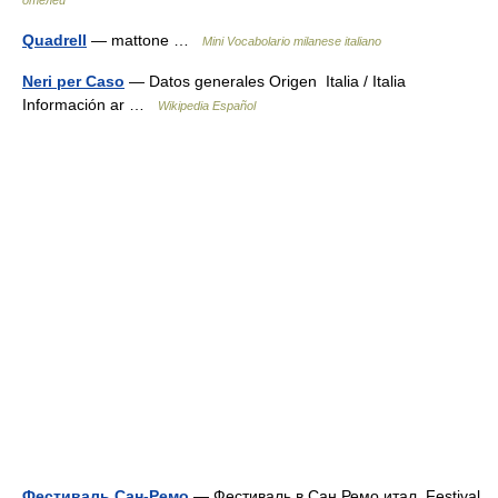
отелей
Quadrell
— mattone …
Mini Vocabolario milanese italiano
Neri per Caso
— Datos generales Origen Italia / Italia
Información ar …
Wikipedia Español
Фестиваль Сан-Ремо
— Фестиваль в Сан Ремо итал. Festival