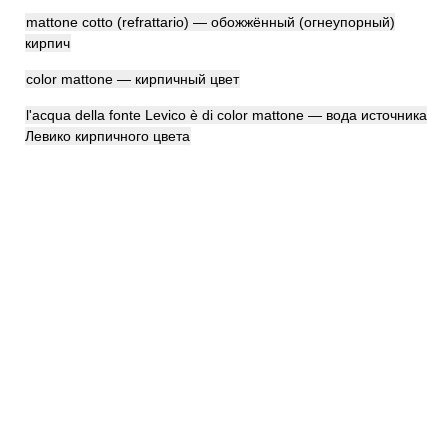
mattone cotto (refrattario) — обожжённый (огнеупорный)
кирпич
color mattone — кирпичный цвет
l'acqua della fonte Levico è di color mattone — вода источника
Левико кирпичного цвета