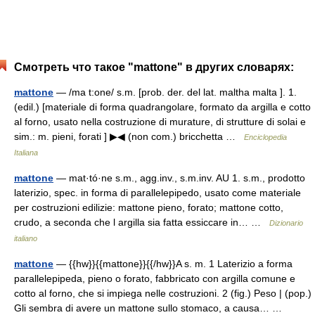
Смотреть что такое "mattone" в других словарях:
mattone
— /ma t:one/ s.m. [prob. der. del lat. maltha malta ]. 1.
(edil.) [materiale di forma quadrangolare, formato da argilla e cotto
al forno, usato nella costruzione di murature, di strutture di solai e
sim.: m. pieni, forati ] ▶◀ (non com.) bricchetta …
Enciclopedia
Italiana
mattone
— mat·tó·ne s.m., agg.inv., s.m.inv. AU 1. s.m., prodotto
laterizio, spec. in forma di parallelepipedo, usato come materiale
per costruzioni edilizie: mattone pieno, forato; mattone cotto,
crudo, a seconda che l argilla sia fatta essiccare in… …
Dizionario
italiano
mattone
— {{hw}}{{mattone}}{{/hw}}A s. m. 1 Laterizio a forma
parallelepipeda, pieno o forato, fabbricato con argilla comune e
cotto al forno, che si impiega nelle costruzioni. 2 (fig.) Peso | (pop.)
Gli sembra di avere un mattone sullo stomaco, a causa… …